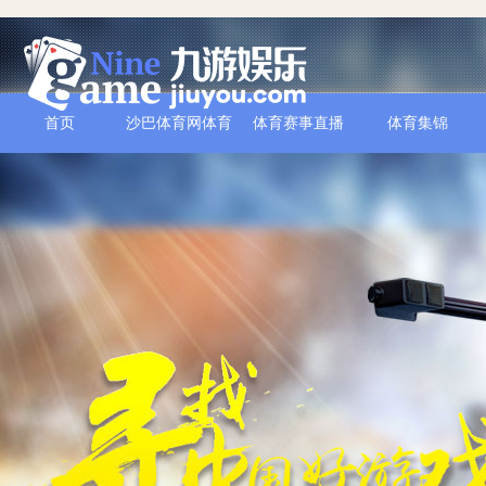
首页
沙巴体育网体育
体育赛事直播
体育集锦
信息