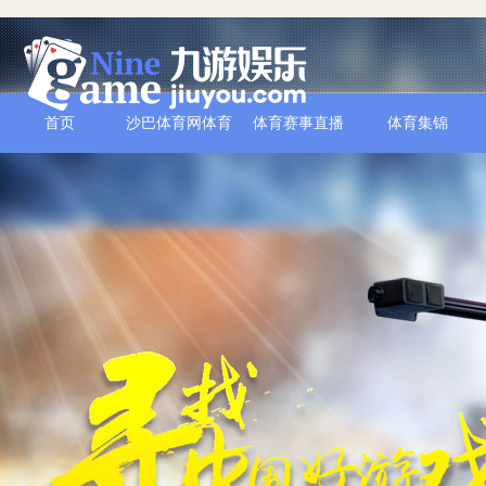
首页
沙巴体育网体育
体育赛事直播
体育集锦
信息