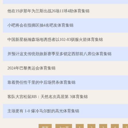
他在19岁那年为兰斯出战26场11球4助体育集锦
小吧将会在指摘区抽4名吧友体育集锦
中国新星杨瀚森场地诱惑者以102-83驯服火箭体育集锦
并预计这支传统劲旅新赛季至多锁定西部前八席位体育集锦
2024年巴黎奥运会体育集锦
靠着势任性千里的中后场劈杀体育集锦
客队大宫松鼠RB：天然名次高居第 3体育集锦
主场更有 1-0 爆冷马尔默的高光体育集锦