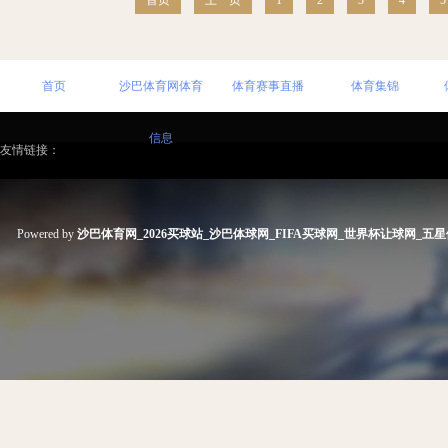
首页
上一页
1
2
3
4
5
首页
沙巴体育网体育
体育赛事直播
体育集锦
信息
友情链接：
Powered by
沙巴体育网_2026买球站_沙巴体球网_FIFA买球网_世界杯让球网_