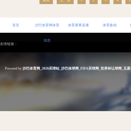
首页
上一页
1
2
3
4
5
首页
沙巴体育网体育
体育赛事直播
体育集锦
信息
友情链接：
Powered by
沙巴体育网_2026买球站_沙巴体球网_FIFA买球网_世界杯让球网_