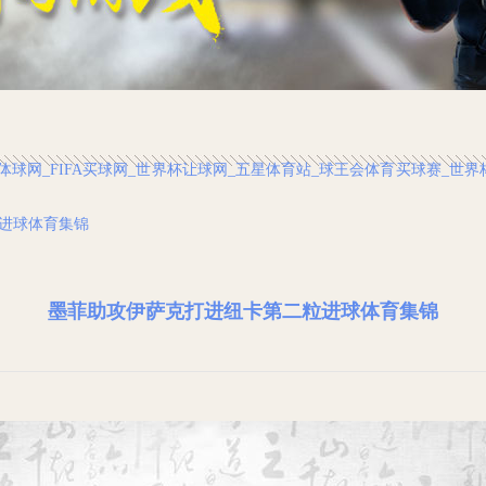
巴体球网_FIFA买球网_世界杯让球网_五星体育站_球王会体育买球赛_世界
粒进球体育集锦
墨菲助攻伊萨克打进纽卡第二粒进球体育集锦