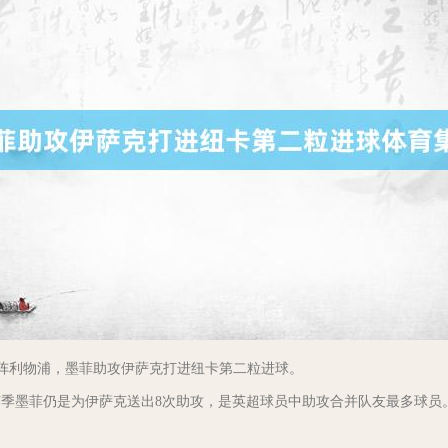
对阵利物浦，墨菲助攻伊萨克打进纽卡第二粒进球。
，本赛季墨菲仍是为伊萨克送出8次助攻，是英超球员中助攻合并队友最多球员