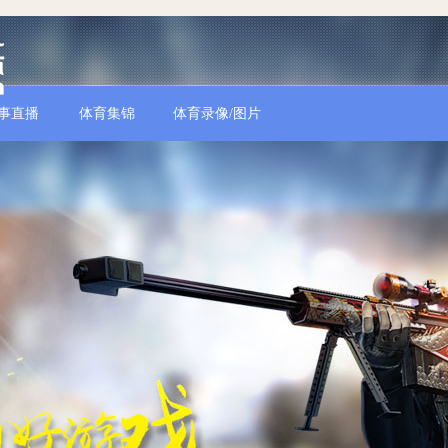
事直播
体育集锦
体育录像/图片