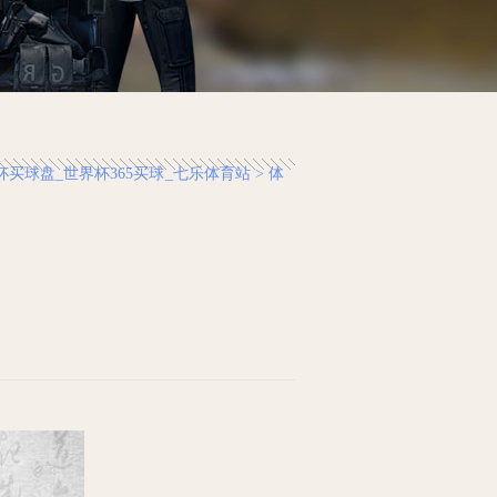
杯买球盘_世界杯365买球_七乐体育站
>
体