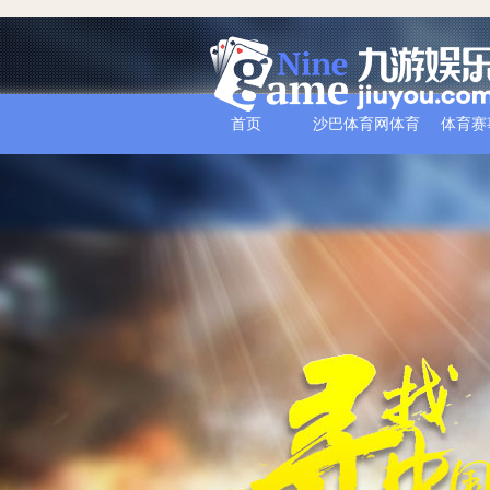
首页
沙巴体育网体育
体育赛
信息