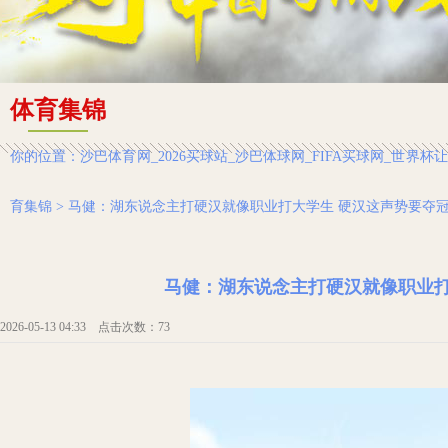
体育集锦
你的位置：
沙巴体育网_2026买球站_沙巴体球网_FIFA买球网_世界
育集锦
> 马健：湖东说念主打硬汉就像职业打大学生 硬汉这声势要夺
马健：湖东说念主打硬汉就像职业打
2026-05-13 04:33 点击次数：73