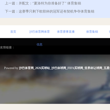
上一篇：
并配文：“夏洛特为你准备好了” 体育集锦
下一篇：
这赛季只剩下欧联杯的冠军还有契机争夺体育集锦
首页
沙巴体育网体育
体育赛事直播
体育集锦
信息
友情链接：
Powered by
沙巴体育网_2026买球站_沙巴体球网_FIFA买球网_世界杯让球网_